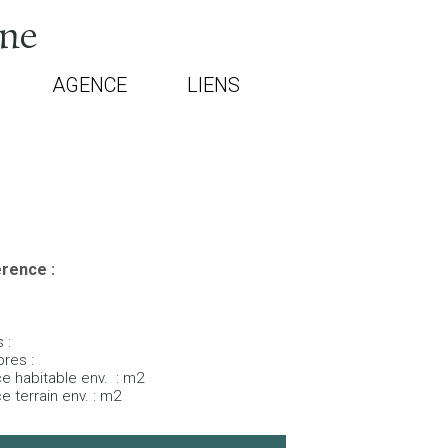
rne
AGENCE
LIENS
rence :
 :
es :
 habitable env. : m2
terrain env. : m2