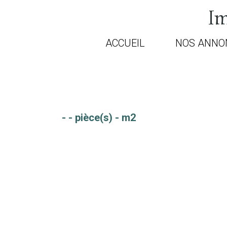
Im
ACCUEIL
NOS ANNO
-
- pièce(s)
-
m2